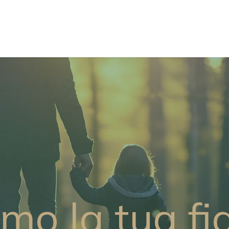
Vision
Soluzioni
Help Desk
Informative
Eventi
mo la tua fi