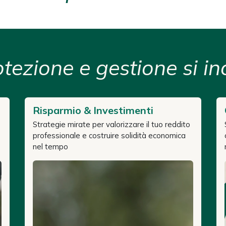
tezione e gestione si i
Risparmio & Investimenti
Strategie mirate per valorizzare il tuo reddito
professionale e costruire solidità economica
nel tempo