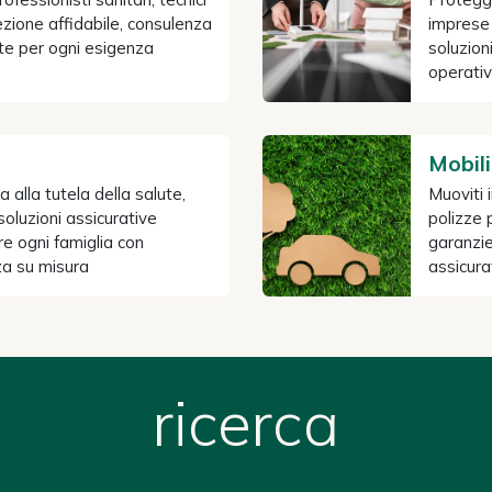
zione affidabile, consulenza
imprese 
ute per ogni esigenza
soluzion
operati
Mobil
 alla tutela della salute,
Muoviti 
: soluzioni assicurative
polizze 
 ogni famiglia con
garanzie 
zza su misura
assicur
ricerca