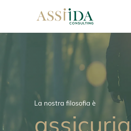
Passa al contenuto
Home
La nostra filosofia è
assicuria