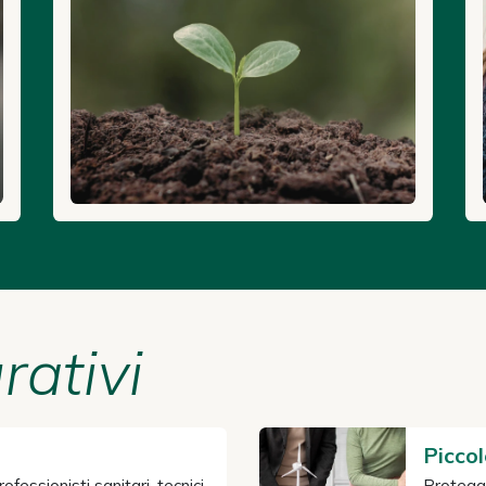
rativi
Picco
fessionisti sanitari, tecnici
Proteggi